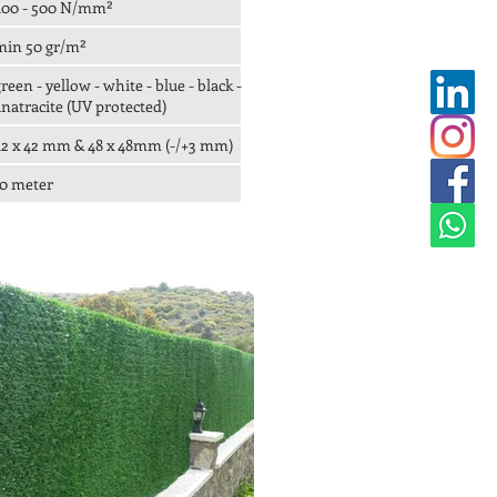
400 - 500 N/mm²
min 50 gr/m²
reen - yellow - white - blue - black -
anatracite (UV protected)
42 x 42 mm & 48 x 48mm (-
/+3 mm)
10 meter