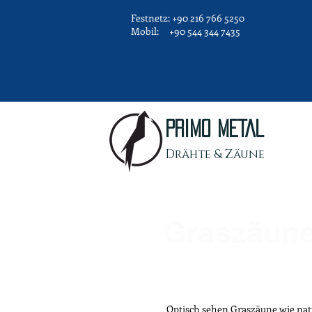
Festnetz: +90 216 766 5250
Mobil: +90 544 344 7435
PRIMO METAL
Drähte & Zäune
Graszäun
Optisch sehen Graszäune wie natü