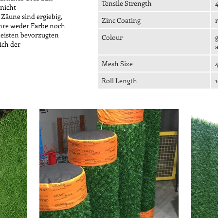
Tensile Strength
 nicht
Zäune sind ergiebig,
Zinc Coating
ahre weder Farbe noch
eisten bevorzugten
Colour
g
ich der
Mesh Size
Roll Length